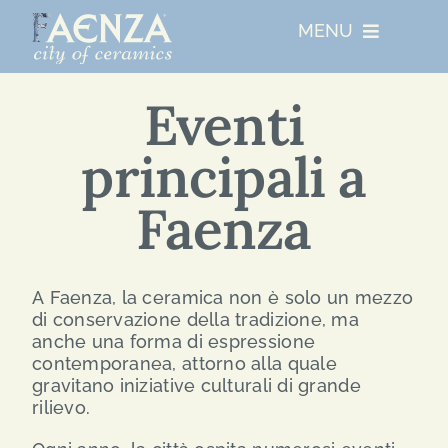
Skip
MENU
to
content
UNESCO
Eventi
principali a
CHI SIAMO
Faenza
RESIDENZE ARTISTICHE
EVENTI PRINCIPALI
A Faenza, la ceramica non è solo un mezzo
di conservazione della tradizione, ma
anche una forma di espressione
NETWORKS
contemporanea, attorno alla quale
gravitano iniziative culturali di grande
rilievo.
ABOUT FAENZA