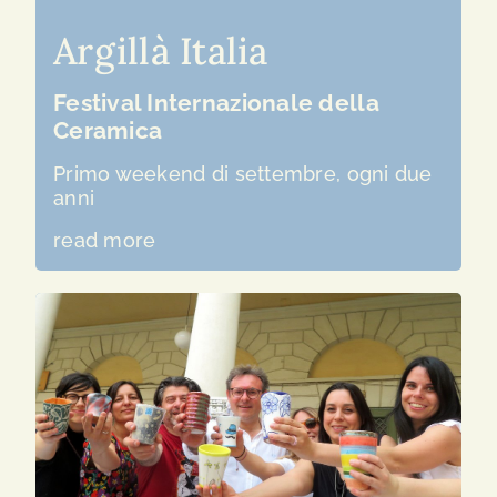
Argillà Italia
Festival Internazionale della
Ceramica
Primo weekend di settembre, ogni due
anni
read more