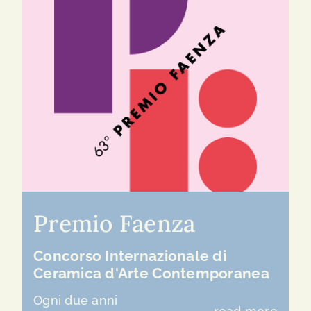
Premio Faenza
Concorso Internazionale di
Ceramica d'Arte Contemporanea
Ogni due anni