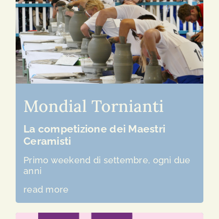
Mondial Tornianti
La competizione dei Maestri
Ceramisti
Primo weekend di settembre, ogni due
anni
read more