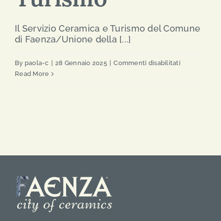
Il Servizio Ceramica e Turismo del Comune
di Faenza/Unione della [...]
su
By
paola-c
|
28 Gennaio 2025
|
Commenti disabilitati
Comune
Read More
di
Faenza
–
Servizio
Ceramica
e
Turismo