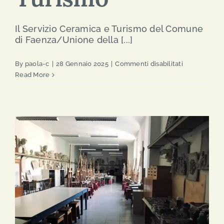
Il Servizio Ceramica e Turismo del Comune
di Faenza/Unione della [...]
su
By
paola-c
|
28 Gennaio 2025
|
Commenti disabilitati
Comune
Read More
di
Faenza
–
Servizio
Ceramica
e
Turismo