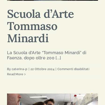
Scuola d’Arte
Tommaso
Minardi
La Scuola d'Arte “Tommaso Minardi” di
Faenza, dopo oltre 200 [...]
su
By
caterina-p
|
22 Ottobre 2024
|
Commenti disabilitati
Scuola
Read More
d’Arte
Tommaso
Minardi