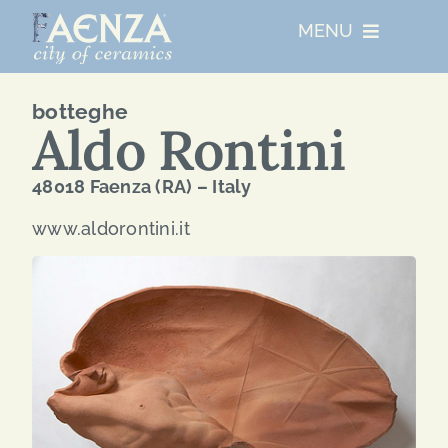
Skip
MENU
to
content
UNESCO
botteghe
Aldo Rontini
CHI SIAMO
48018 Faenza (RA) – Italy
www.aldorontini.it
RESIDENZE ARTISTICHE
EVENTI PRINCIPALI
NETWORKS
ABOUT FAENZA