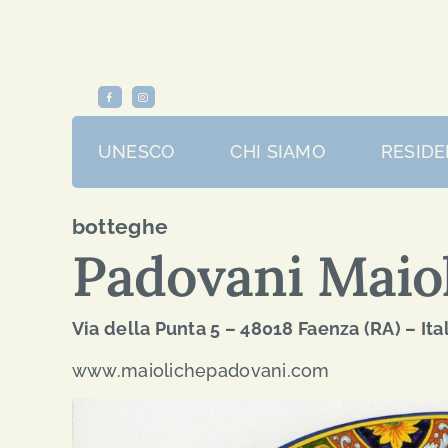
Skip
to
content
UNESCO
CHI SIAMO
RESIDE
botteghe
Padovani Maiol
Via della Punta 5 – 48018 Faenza (RA) – Ita
www.maiolichepadovani.com