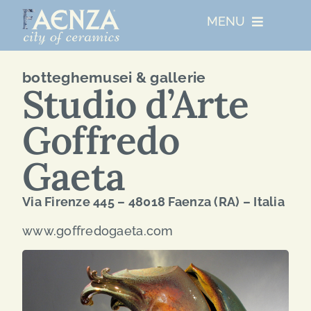
Skip
MENU
to
content
UNESCO
botteghemusei & gallerie
Studio d’Arte
CHI SIAMO
Goffredo
RESIDENZE ARTISTICHE
Gaeta
Via Firenze 445 – 48018 Faenza (RA) – Italia
EVENTI PRINCIPALI
www.goffredogaeta.com
NETWORKS
ABOUT FAENZA