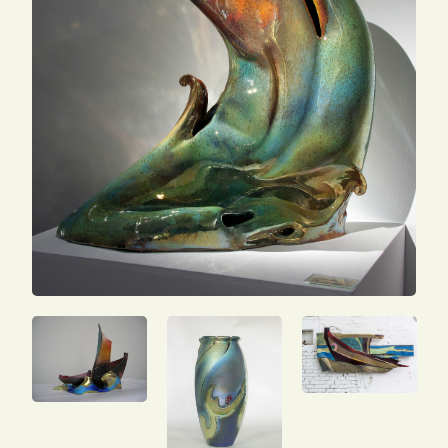
SEARCH
FOR:
ENG
ITA