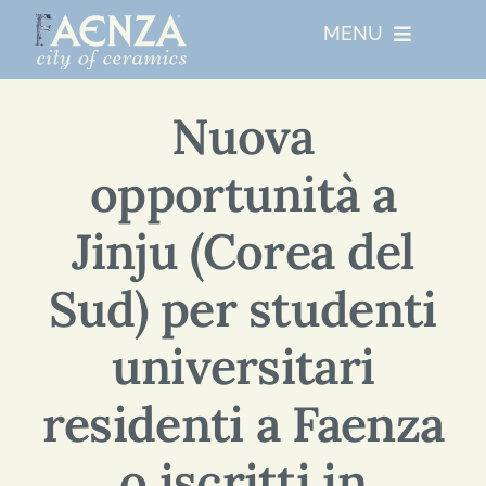
Skip
MENU
to
content
UNESCO
Nuova
opportunità a
CHI SIAMO
Jinju (Corea del
RESIDENZE ARTISTICHE
Sud) per studenti
EVENTI PRINCIPALI
universitari
NETWORKS
residenti a Faenza
o iscritti in
ABOUT FAENZA