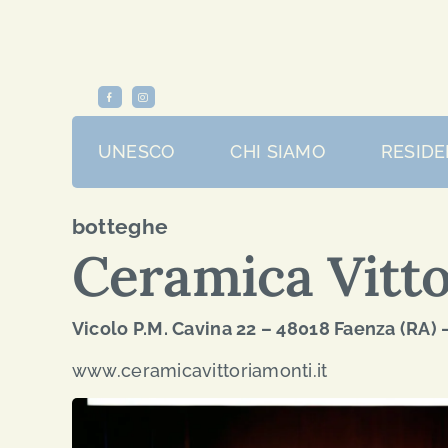
Skip
to
content
UNESCO
CHI SIAMO
RESIDE
botteghe
Ceramica Vitto
Vicolo P.M. Cavina 22 – 48018 Faenza (RA) –
www.ceramicavittoriamonti.it